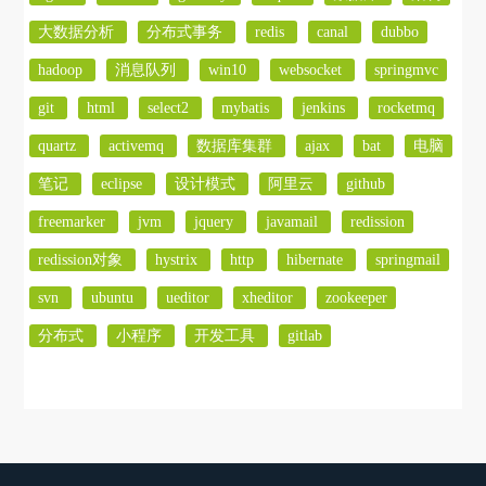
大数据分析
分布式事务
redis
canal
dubbo
hadoop
消息队列
win10
websocket
springmvc
git
html
select2
mybatis
jenkins
rocketmq
quartz
activemq
数据库集群
ajax
bat
电脑
笔记
eclipse
设计模式
阿里云
github
freemarker
jvm
jquery
javamail
redission
redission对象
hystrix
http
hibernate
springmail
svn
ubuntu
ueditor
xheditor
zookeeper
分布式
小程序
开发工具
gitlab