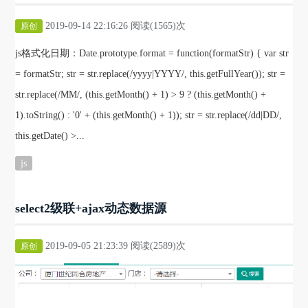
2019-09-14 22:16:26 阅读(1565)次
原创
js格式化日期：Date.prototype.format = function(formatStr) { var str
= formatStr; str = str.replace(/yyyy|YYYY/, this.getFullYear()); str =
str.replace(/MM/, (this.getMonth() + 1) > 9 ? (this.getMonth() +
1).toString() : '0' + (this.getMonth() + 1)); str = str.replace(/dd|DD/,
this.getDate() >...
js
select2级联+ajax动态数据源
2019-09-05 21:23:39 阅读(2589)次
原创