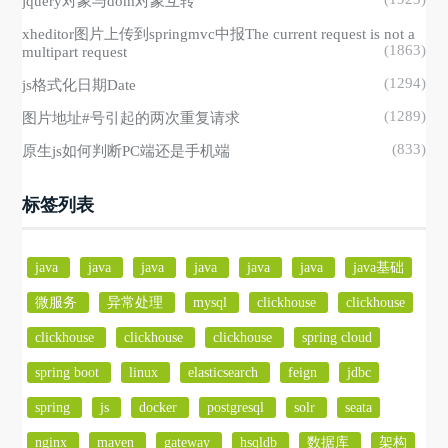
jquery对象与dom对象互转
xheditor图片上传到springmvc中报The current request is not a
(1863)
multipart request
(1294)
js格式化日期Date
(1289)
图片地址#号引起的两次重复请求
(833)
原生js如何判断PC端还是手机端
标签列表
java
java
java
java
java
java
java基础
微服务
异常处理
mysql
clickhouse
clickhouse
clickhouse
clickhouse
clickhouse
spring cloud
spring boot
linux
elasticsearch
feign
jdbc
spring
js
docker
postgresql
solr
seata
nginx
maven
gateway
hsqldb
数据库
架构