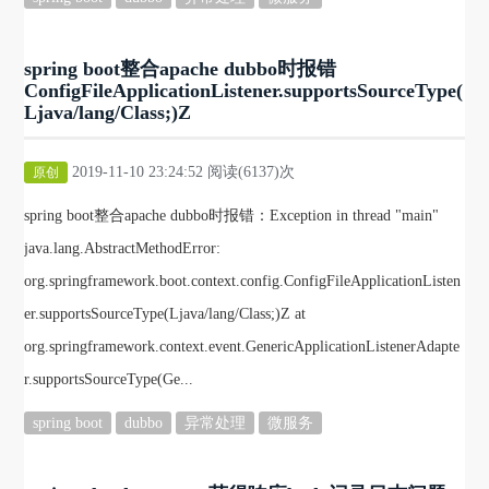
spring boot整合apache dubbo时报错
ConfigFileApplicationListener.supportsSourceType(
Ljava/lang/Class;)Z
2019-11-10 23:24:52 阅读(6137)次
原创
spring boot整合apache dubbo时报错：Exception in thread "main"
java.lang.AbstractMethodError:
org.springframework.boot.context.config.ConfigFileApplicationListen
er.supportsSourceType(Ljava/lang/Class;)Z at
org.springframework.context.event.GenericApplicationListenerAdapte
r.supportsSourceType(Ge...
spring boot
dubbo
异常处理
微服务