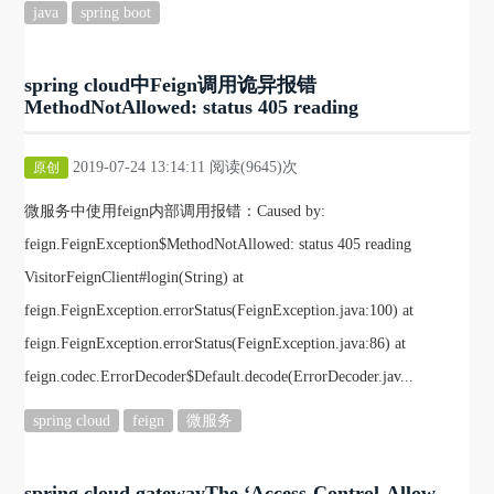
java
spring boot
spring cloud中Feign调用诡异报错
MethodNotAllowed: status 405 reading
2019-07-24 13:14:11 阅读(9645)次
原创
微服务中使用feign内部调用报错：Caused by:
feign.FeignException$MethodNotAllowed: status 405 reading
VisitorFeignClient#login(String) at
feign.FeignException.errorStatus(FeignException.java:100) at
feign.FeignException.errorStatus(FeignException.java:86) at
feign.codec.ErrorDecoder$Default.decode(ErrorDecoder.jav...
spring cloud
feign
微服务
spring cloud gatewayThe ‘Access-Control-Allow-