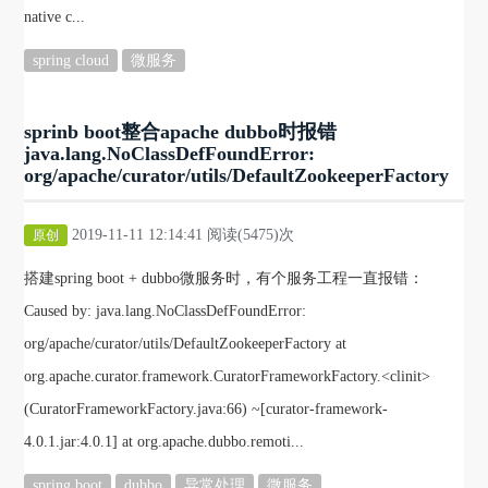
native c...
spring cloud
微服务
sprinb boot整合apache dubbo时报错
java.lang.NoClassDefFoundError:
org/apache/curator/utils/DefaultZookeeperFactory
2019-11-11 12:14:41 阅读(5475)次
原创
搭建spring boot + dubbo微服务时，有个服务工程一直报错：
Caused by: java.lang.NoClassDefFoundError:
org/apache/curator/utils/DefaultZookeeperFactory at
org.apache.curator.framework.CuratorFrameworkFactory.<clinit>
(CuratorFrameworkFactory.java:66) ~[curator-framework-
4.0.1.jar:4.0.1] at org.apache.dubbo.remoti...
spring boot
dubbo
异常处理
微服务