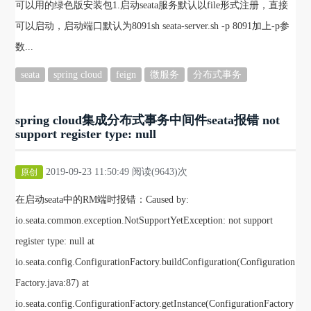
可以用的绿色版安装包1.启动seata服务默认以file形式注册，直接
可以启动，启动端口默认为8091sh seata-server.sh -p 8091加上-p参
数...
seata
spring cloud
feign
微服务
分布式事务
spring cloud集成分布式事务中间件seata报错 not
support register type: null
2019-09-23 11:50:49 阅读(9643)次
原创
在启动seata中的RM端时报错：Caused by:
io.seata.common.exception.NotSupportYetException: not support
register type: null at
io.seata.config.ConfigurationFactory.buildConfiguration(Configuration
Factory.java:87) at
io.seata.config.ConfigurationFactory.getInstance(ConfigurationFactory