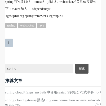
spring用的是4.0.6，tomcat8，jdk1.8，websocket相关具体实现如
下：maven加入： <dependency>
<groupId>org.springframework</groupId> ...
spring
websocket
java
1
推荐文章
(7)
spring cloud+feign+mybatis中使用seata0.9实现分布式事务
spring cloud gateway报错Only one connection receive subscrib
(82)
er allowed