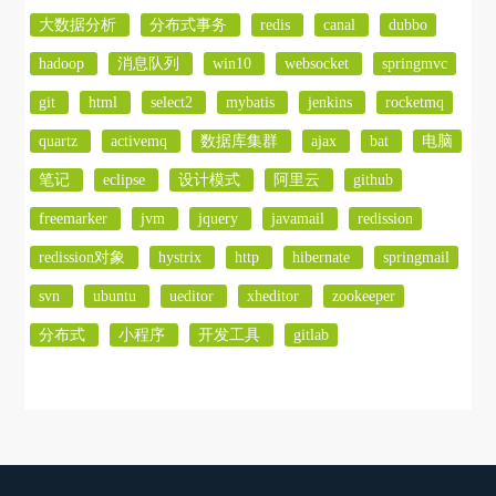
大数据分析
分布式事务
redis
canal
dubbo
hadoop
消息队列
win10
websocket
springmvc
git
html
select2
mybatis
jenkins
rocketmq
quartz
activemq
数据库集群
ajax
bat
电脑
笔记
eclipse
设计模式
阿里云
github
freemarker
jvm
jquery
javamail
redission
redission对象
hystrix
http
hibernate
springmail
svn
ubuntu
ueditor
xheditor
zookeeper
分布式
小程序
开发工具
gitlab