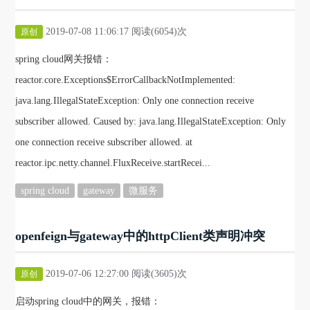
2019-07-08 11:06:17 阅读(6054)次
原创
spring cloud网关报错：
reactor.core.Exceptions$ErrorCallbackNotImplemented:
java.lang.IllegalStateException: Only one connection receive
subscriber allowed. Caused by: java.lang.IllegalStateException: Only
one connection receive subscriber allowed. at
reactor.ipc.netty.channel.FluxReceive.startRecei...
spring cloud
gateway
微服务
openfeign与gateway中的httpClient类声明冲突
2019-07-06 12:27:00 阅读(3605)次
原创
启动spring cloud中的网关，报错：