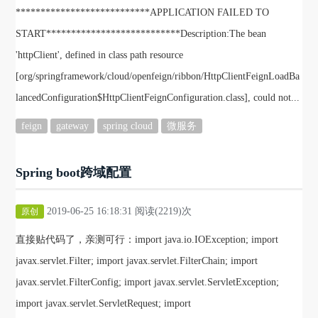
***************************APPLICATION FAILED TO
START***************************Description:The bean
'httpClient', defined in class path resource
[org/springframework/cloud/openfeign/ribbon/HttpClientFeignLoadBa
lancedConfiguration$HttpClientFeignConfiguration.class], could not...
feign
gateway
spring cloud
微服务
Spring boot跨域配置
2019-06-25 16:18:31 阅读(2219)次
原创
直接贴代码了，亲测可行：import java.io.IOException; import
javax.servlet.Filter; import javax.servlet.FilterChain; import
javax.servlet.FilterConfig; import javax.servlet.ServletException;
import javax.servlet.ServletRequest; import