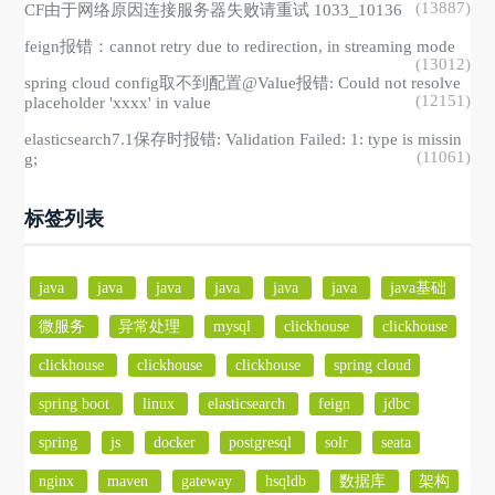
(13887)
CF由于网络原因连接服务器失败请重试 1033_10136
feign报错：cannot retry due to redirection, in streaming mode
(13012)
spring cloud config取不到配置@Value报错: Could not resolve
(12151)
placeholder 'xxxx' in value
elasticsearch7.1保存时报错: Validation Failed: 1: type is missin
(11061)
g;
标签列表
java
java
java
java
java
java
java基础
微服务
异常处理
mysql
clickhouse
clickhouse
clickhouse
clickhouse
clickhouse
spring cloud
spring boot
linux
elasticsearch
feign
jdbc
spring
js
docker
postgresql
solr
seata
nginx
maven
gateway
hsqldb
数据库
架构