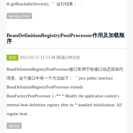
lb.getReachableServers(); ``` 运行结果： ...
spring cloud
BeanDefinitionRegistryPostProcessor作用及加载顺
序
2022-02-15 11:53:48 阅读(2083)次
原创
BeanDefinitionRegistryPostProcessor接口常用于给接口动态添加代
理类。这个接口中有一个方法如下： ```java public interface
BeanDefinitionRegistryPostProcessor extends
BeanFactoryPostProcessor { /** * Modify the application context's
internal bean definition registry after its * standard initialization. All
regular bean ...
spring