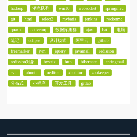
hadoop
消息队列
win10
websocket
springmvc
git
html
select2
mybatis
jenkins
rocketmq
quartz
activemq
数据库集群
ajax
bat
电脑
笔记
eclipse
设计模式
阿里云
github
freemarker
jvm
jquery
javamail
redission
redission对象
hystrix
http
hibernate
springmail
svn
ubuntu
ueditor
xheditor
zookeeper
分布式
小程序
开发工具
gitlab