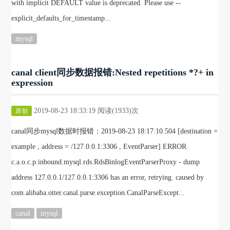
with implicit DEFAULT value is deprecated. Please use --
explicit_defaults_for_timestamp...
mysql
canal client同步数据报错:Nested repetitions *?+ in
expression
2019-08-23 18:33:19 阅读(1933)次
原创
canal同步mysql数据时报错：2019-08-23 18:17:10.504 [destination =
example , address = /127.0.0.1:3306 , EventParser] ERROR
c.a.o.c.p.inbound.mysql.rds.RdsBinlogEventParserProxy - dump
address 127.0.0.1/127.0.0.1:3306 has an error, retrying. caused by
com.alibaba.otter.canal.parse.exception.CanalParseExcept...
canal
mysql