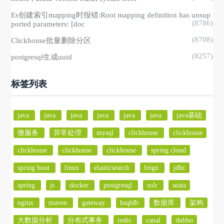
Es创建索引mapping时报错:Root mapping definition has unsup
(8786)
ported parameters: [doc
(8708)
Clickhouse批量删除分区
(8257)
postgresql生成uuid
标签列表
java
java
java
java
java
java
java基础
微服务
异常处理
mysql
clickhouse
clickhouse
clickhouse
clickhouse
clickhouse
spring cloud
spring boot
linux
elasticsearch
feign
jdbc
spring
js
docker
postgresql
solr
seata
nginx
maven
gateway
hsqldb
数据库
架构
大数据分析
分布式事务
redis
canal
dubbo