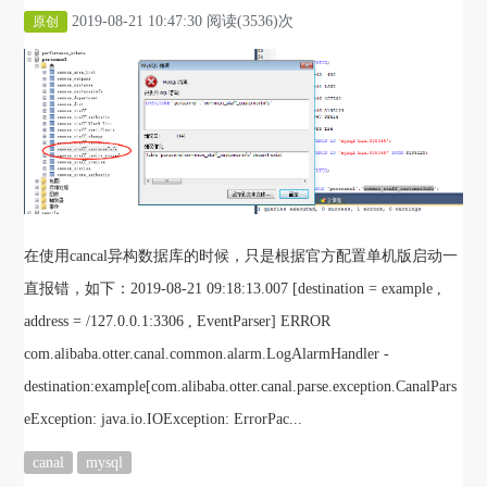
2019-08-21 10:47:30 阅读(3536)次
原创
在使用cancal异构数据库的时候，只是根据官方配置单机版启动一
直报错，如下：2019-08-21 09:18:13.007 [destination = example ,
address = /127.0.0.1:3306 , EventParser] ERROR
com.alibaba.otter.canal.common.alarm.LogAlarmHandler -
destination:example[com.alibaba.otter.canal.parse.exception.CanalPars
eException: java.io.IOException: ErrorPac...
canal
mysql