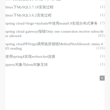
(1)
linux下MySQL5.7.18安装过程
(1)
linux下MySQL5.6.2安装过程
(7)
spring cloud+feign+mybatis中使用seata0.9实现分布式事务
spring cloud gateway报错Only one connection receive subscrib
(82)
er allowed
spring cloud中Feign调用诡异报错MethodNotAllowed: status 4
(116)
05 reading
(1)
使用spring4实现websocket连接
(1)
jquery对象与dom对象互转