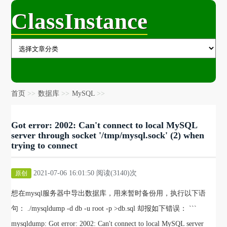
ClassInstance
首页
数据库
MySQL
Got error: 2002: Can't connect to local MySQL
server through socket '/tmp/mysql.sock' (2) when
trying to connect
2021-07-06 16:01:50 阅读(3140)次
原创
想在mysql服务器中导出数据库，用来暂时备份用，执行以下语
句： ./mysqldump -d db -u root -p >db.sql 却报如下错误： ```
mysqldump: Got error: 2002: Can't connect to local MySQL server