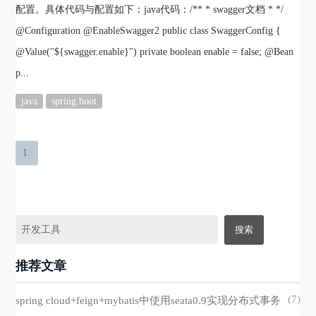
配置。具体代码与配置如下：java代码：/** * swagger文档 * */
@Configuration @EnableSwagger2 public class SwaggerConfig {
@Value("${swagger.enable}") private boolean enable = false; @Bean
p...
java
spring boot
1
推荐文章
(7)
spring cloud+feign+mybatis中使用seata0.9实现分布式事务