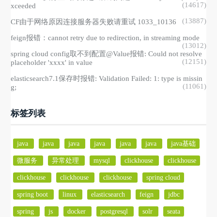
(14617)
xceeded
(13887)
CF由于网络原因连接服务器失败请重试 1033_10136
feign报错：cannot retry due to redirection, in streaming mode
(13012)
spring cloud config取不到配置@Value报错: Could not resolve
(12151)
placeholder 'xxxx' in value
elasticsearch7.1保存时报错: Validation Failed: 1: type is missin
(11061)
g;
标签列表
java
java
java
java
java
java
java基础
微服务
异常处理
mysql
clickhouse
clickhouse
clickhouse
clickhouse
clickhouse
spring cloud
spring boot
linux
elasticsearch
feign
jdbc
spring
js
docker
postgresql
solr
seata