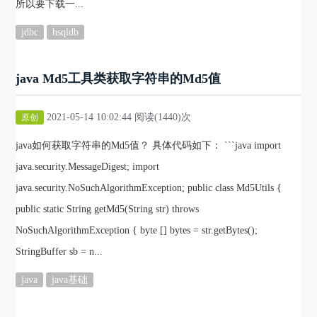
所以要下载一...
jdbc
hsqldb
java Md5工具类获取字符串的Md5值
2021-05-14 10:02:44 阅读(1440)次
原创
java如何获取字符串的Md5值？ 具体代码如下： ```java import
java.security.MessageDigest; import
java.security.NoSuchAlgorithmException; public class Md5Utils {
public static String getMd5(String str) throws
NoSuchAlgorithmException { byte [] bytes = str.getBytes();
StringBuffer sb = n...
java
java基础