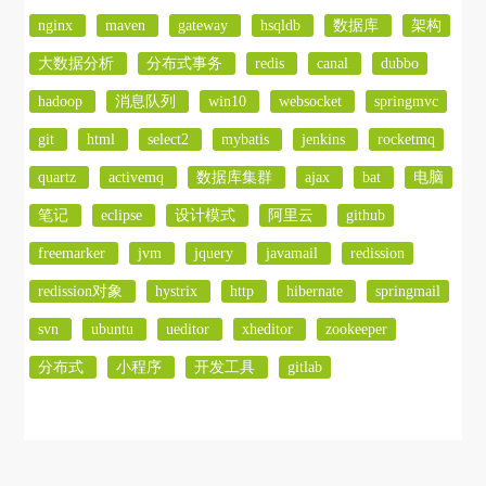
nginx
maven
gateway
hsqldb
数据库
架构
大数据分析
分布式事务
redis
canal
dubbo
hadoop
消息队列
win10
websocket
springmvc
git
html
select2
mybatis
jenkins
rocketmq
quartz
activemq
数据库集群
ajax
bat
电脑
笔记
eclipse
设计模式
阿里云
github
freemarker
jvm
jquery
javamail
redission
redission对象
hystrix
http
hibernate
springmail
svn
ubuntu
ueditor
xheditor
zookeeper
分布式
小程序
开发工具
gitlab