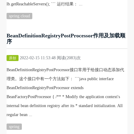
lb.getReachableServers(); ``` 运行结果： ...
spring cloud
BeanDefinitionRegistryPostProcessor作用及加载顺
序
2022-02-15 11:53:48 阅读(2083)次
原创
BeanDefinitionRegistryPostProcessor接口常用于给接口动态添加代
理类。这个接口中有一个方法如下： ```java public interface
BeanDefinitionRegistryPostProcessor extends
BeanFactoryPostProcessor { /** * Modify the application context's
internal bean definition registry after its * standard initialization. All
regular bean ...
spring