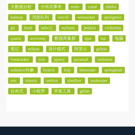
大数据分析
分布式事务
redis
canal
dubbo
hadoop
消息队列
win10
websocket
springmvc
git
html
select2
mybatis
jenkins
rocketmq
quartz
activemq
数据库集群
ajax
bat
电脑
笔记
eclipse
设计模式
阿里云
github
freemarker
jvm
jquery
javamail
redission
redission对象
hystrix
http
hibernate
springmail
svn
ubuntu
ueditor
xheditor
zookeeper
分布式
小程序
开发工具
gitlab