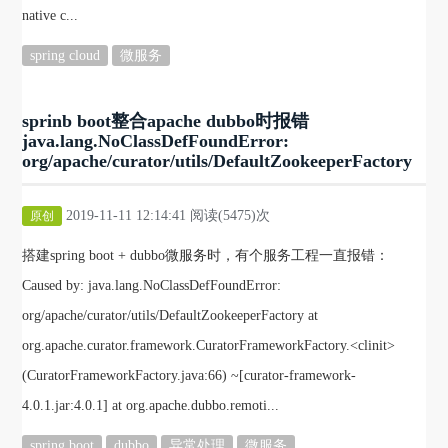
native c...
spring cloud
微服务
sprinb boot整合apache dubbo时报错
java.lang.NoClassDefFoundError:
org/apache/curator/utils/DefaultZookeeperFactory
2019-11-11 12:14:41 阅读(5475)次
原创
搭建spring boot + dubbo微服务时，有个服务工程一直报错：
Caused by: java.lang.NoClassDefFoundError:
org/apache/curator/utils/DefaultZookeeperFactory at
org.apache.curator.framework.CuratorFrameworkFactory.<clinit>
(CuratorFrameworkFactory.java:66) ~[curator-framework-
4.0.1.jar:4.0.1] at org.apache.dubbo.remoti...
spring boot
dubbo
异常处理
微服务