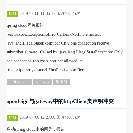
2019-07-08 11:06:17 阅读(6054)次
原创
spring cloud网关报错：
reactor.core.Exceptions$ErrorCallbackNotImplemented:
java.lang.IllegalStateException: Only one connection receive
subscriber allowed. Caused by: java.lang.IllegalStateException: Only
one connection receive subscriber allowed. at
reactor.ipc.netty.channel.FluxReceive.startRecei...
spring cloud
gateway
微服务
openfeign与gateway中的httpClient类声明冲突
2019-07-06 12:27:00 阅读(3605)次
原创
启动spring cloud中的网关，报错：