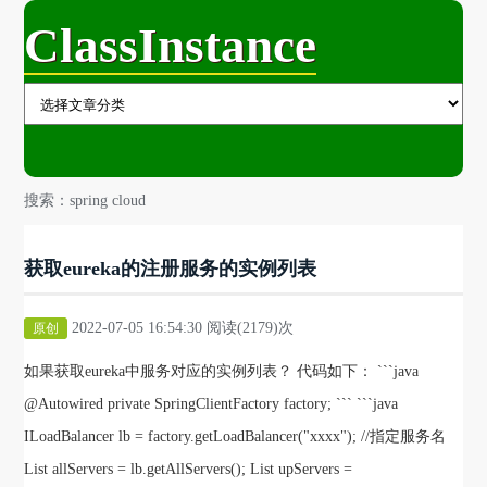
ClassInstance
搜索：spring cloud
获取eureka的注册服务的实例列表
2022-07-05 16:54:30 阅读(2179)次
原创
如果获取eureka中服务对应的实例列表？ 代码如下： ```java
@Autowired private SpringClientFactory factory; ``` ```java
ILoadBalancer lb = factory.getLoadBalancer("xxxx"); //指定服务名
List allServers = lb.getAllServers(); List upServers =