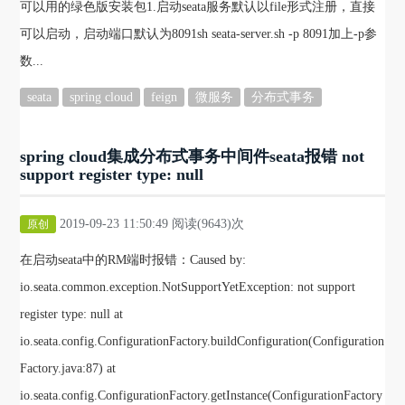
可以用的绿色版安装包1.启动seata服务默认以file形式注册，直接
可以启动，启动端口默认为8091sh seata-server.sh -p 8091加上-p参
数...
seata
spring cloud
feign
微服务
分布式事务
spring cloud集成分布式事务中间件seata报错 not
support register type: null
2019-09-23 11:50:49 阅读(9643)次
原创
在启动seata中的RM端时报错：Caused by:
io.seata.common.exception.NotSupportYetException: not support
register type: null at
io.seata.config.ConfigurationFactory.buildConfiguration(Configuration
Factory.java:87) at
io.seata.config.ConfigurationFactory.getInstance(ConfigurationFactory