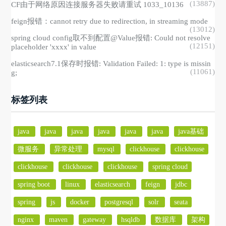
(13887)
CF由于网络原因连接服务器失败请重试 1033_10136
feign报错：cannot retry due to redirection, in streaming mode
(13012)
spring cloud config取不到配置@Value报错: Could not resolve
(12151)
placeholder 'xxxx' in value
elasticsearch7.1保存时报错: Validation Failed: 1: type is missin
(11061)
g;
标签列表
java
java
java
java
java
java
java基础
微服务
异常处理
mysql
clickhouse
clickhouse
clickhouse
clickhouse
clickhouse
spring cloud
spring boot
linux
elasticsearch
feign
jdbc
spring
js
docker
postgresql
solr
seata
nginx
maven
gateway
hsqldb
数据库
架构