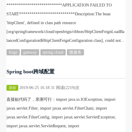
***************************APPLICATION FAILED TO
START***************************Description:The bean
'httpClient', defined in class path resource
[org/springframework/cloud/openfeign/ribbon/HttpClientFeignLoadBa
lancedConfiguration$HttpClientFeignConfiguration.class], could not...
feign
gateway
spring cloud
微服务
Spring boot跨域配置
2019-06-25 16:18:31 阅读(2219)次
原创
直接贴代码了，亲测可行：import java.io.IOException; import
javax.servlet.Filter; import javax.servlet.FilterChain; import
javax.servlet.FilterConfig; import javax.servlet.ServletException;
import javax.servlet.ServletRequest; import