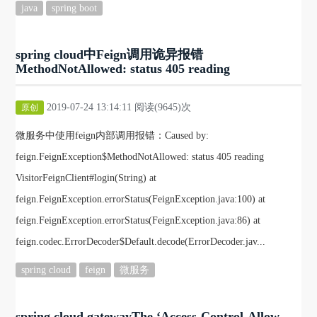
java
spring boot
spring cloud中Feign调用诡异报错
MethodNotAllowed: status 405 reading
2019-07-24 13:14:11 阅读(9645)次
原创
微服务中使用feign内部调用报错：Caused by:
feign.FeignException$MethodNotAllowed: status 405 reading
VisitorFeignClient#login(String) at
feign.FeignException.errorStatus(FeignException.java:100) at
feign.FeignException.errorStatus(FeignException.java:86) at
feign.codec.ErrorDecoder$Default.decode(ErrorDecoder.jav...
spring cloud
feign
微服务
spring cloud gatewayThe ‘Access-Control-Allow-