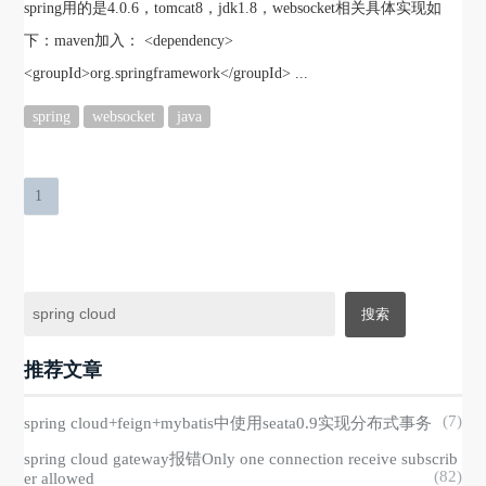
spring用的是4.0.6，tomcat8，jdk1.8，websocket相关具体实现如
下：maven加入： <dependency>
<groupId>org.springframework</groupId> ...
spring
websocket
java
1
推荐文章
(7)
spring cloud+feign+mybatis中使用seata0.9实现分布式事务
spring cloud gateway报错Only one connection receive subscrib
(82)
er allowed