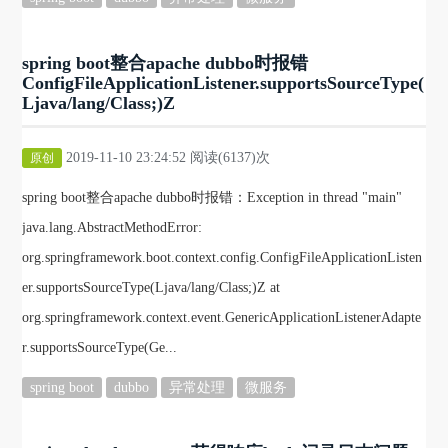
spring boot整合apache dubbo时报错
ConfigFileApplicationListener.supportsSourceType(
Ljava/lang/Class;)Z
2019-11-10 23:24:52 阅读(6137)次
原创
spring boot整合apache dubbo时报错：Exception in thread "main"
java.lang.AbstractMethodError:
org.springframework.boot.context.config.ConfigFileApplicationListen
er.supportsSourceType(Ljava/lang/Class;)Z at
org.springframework.context.event.GenericApplicationListenerAdapte
r.supportsSourceType(Ge...
spring boot
dubbo
异常处理
微服务