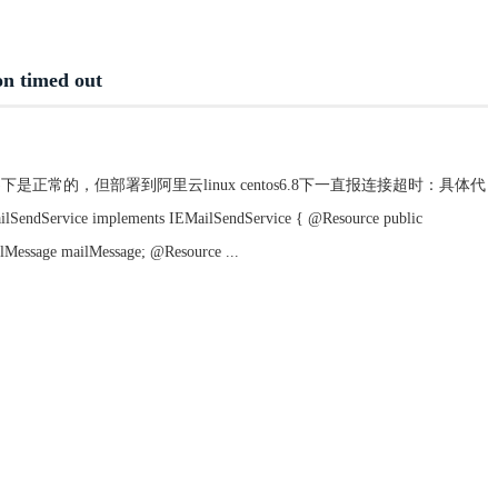
timed out
ws)下是正常的，但部署到阿里云linux centos6.8下一直报连接超时：具体代
endService implements IEMailSendService { @Resource public
lMessage mailMessage; @Resource ...