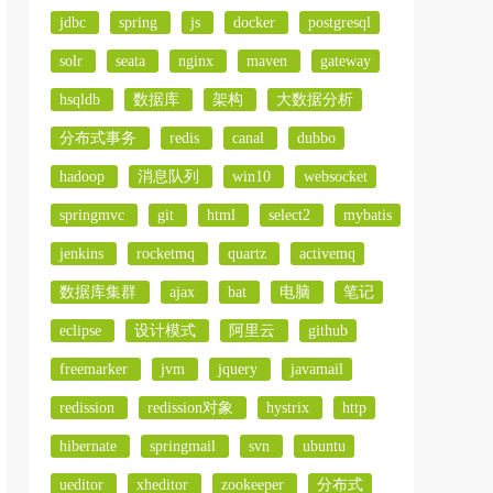
jdbc
spring
js
docker
postgresql
solr
seata
nginx
maven
gateway
hsqldb
数据库
架构
大数据分析
分布式事务
redis
canal
dubbo
hadoop
消息队列
win10
websocket
springmvc
git
html
select2
mybatis
jenkins
rocketmq
quartz
activemq
数据库集群
ajax
bat
电脑
笔记
eclipse
设计模式
阿里云
github
freemarker
jvm
jquery
javamail
redission
redission对象
hystrix
http
hibernate
springmail
svn
ubuntu
ueditor
xheditor
zookeeper
分布式