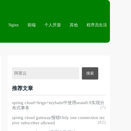
Nginx
前端
个人开源
其他
程序员生活
推荐文章
spring cloud+feign+mybatis中使用seata0.9实现分
(7)
布式事务
spring cloud gateway报错Only one connection rec
(82)
eive subscriber allowed