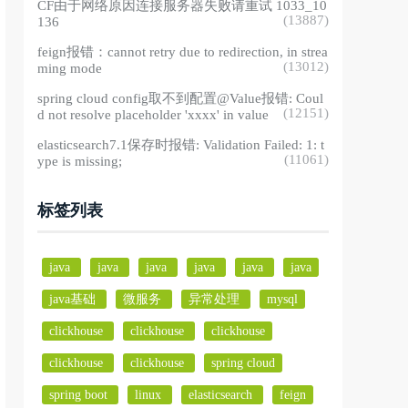
CF由于网络原因连接服务器失败请重试 1033_10
(13887)
136
feign报错：cannot retry due to redirection, in strea
(13012)
ming mode
spring cloud config取不到配置@Value报错: Coul
(12151)
d not resolve placeholder 'xxxx' in value
elasticsearch7.1保存时报错: Validation Failed: 1: t
(11061)
ype is missing;
标签列表
java
java
java
java
java
java
java基础
微服务
异常处理
mysql
clickhouse
clickhouse
clickhouse
clickhouse
clickhouse
spring cloud
spring boot
linux
elasticsearch
feign