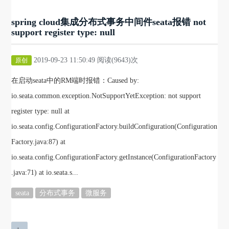
spring cloud集成分布式事务中间件seata报错 not
support register type: null
2019-09-23 11:50:49 阅读(9643)次
原创
在启动seata中的RM端时报错：Caused by:
io.seata.common.exception.NotSupportYetException: not support
register type: null at
io.seata.config.ConfigurationFactory.buildConfiguration(Configuration
Factory.java:87) at
io.seata.config.ConfigurationFactory.getInstance(ConfigurationFactory
.java:71) at io.seata.s...
seata
分布式事务
微服务