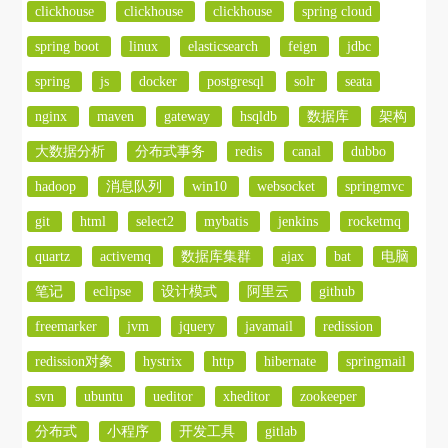
clickhouse
clickhouse
clickhouse
spring cloud
spring boot
linux
elasticsearch
feign
jdbc
spring
js
docker
postgresql
solr
seata
nginx
maven
gateway
hsqldb
数据库
架构
大数据分析
分布式事务
redis
canal
dubbo
hadoop
消息队列
win10
websocket
springmvc
git
html
select2
mybatis
jenkins
rocketmq
quartz
activemq
数据库集群
ajax
bat
电脑
笔记
eclipse
设计模式
阿里云
github
freemarker
jvm
jquery
javamail
redission
redission对象
hystrix
http
hibernate
springmail
svn
ubuntu
ueditor
xheditor
zookeeper
分布式
小程序
开发工具
gitlab