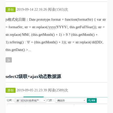
2019-09-14 22:16:26 阅读(1565)次
原创
js格式化日期：Date.prototype.format = function(formatStr) { var str
= formatStr; str = str.replace(/yyyy|YYYY/, this.getFullYear()); str =
str.replace(/MM/, (this.getMonth() + 1) > 9 ? (this.getMonth() +
1).toString() : '0' + (this.getMonth() + 1)); str = str.replace(/dd|DD/,
this.getDate() >...
js
select2级联+ajax动态数据源
2019-09-05 21:23:39 阅读(2589)次
原创