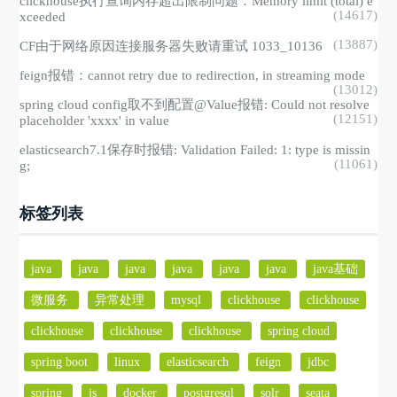
clickhouse执行查询内存超出限制问题：Memory limit (total) e
(14617)
xceeded
(13887)
CF由于网络原因连接服务器失败请重试 1033_10136
feign报错：cannot retry due to redirection, in streaming mode
(13012)
spring cloud config取不到配置@Value报错: Could not resolve
(12151)
placeholder 'xxxx' in value
elasticsearch7.1保存时报错: Validation Failed: 1: type is missin
(11061)
g;
标签列表
java
java
java
java
java
java
java基础
微服务
异常处理
mysql
clickhouse
clickhouse
clickhouse
clickhouse
clickhouse
spring cloud
spring boot
linux
elasticsearch
feign
jdbc
spring
js
docker
postgresql
solr
seata