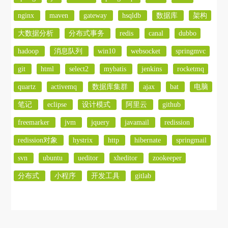
nginx
maven
gateway
hsqldb
数据库
架构
大数据分析
分布式事务
redis
canal
dubbo
hadoop
消息队列
win10
websocket
springmvc
git
html
select2
mybatis
jenkins
rocketmq
quartz
activemq
数据库集群
ajax
bat
电脑
笔记
eclipse
设计模式
阿里云
github
freemarker
jvm
jquery
javamail
redission
redission对象
hystrix
http
hibernate
springmail
svn
ubuntu
ueditor
xheditor
zookeeper
分布式
小程序
开发工具
gitlab