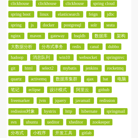
clickhouse
clickhouse
clickhouse
spring cloud
spring boot
linux
elasticsearch
feign
jdbc
spring
js
docker
postgresql
solr
seata
nginx
maven
gateway
hsqldb
数据库
架构
大数据分析
分布式事务
redis
canal
dubbo
hadoop
消息队列
win10
websocket
springmvc
git
html
select2
mybatis
jenkins
rocketmq
quartz
activemq
数据库集群
ajax
bat
电脑
笔记
eclipse
设计模式
阿里云
github
freemarker
jvm
jquery
javamail
redission
redission对象
hystrix
http
hibernate
springmail
svn
ubuntu
ueditor
xheditor
zookeeper
分布式
小程序
开发工具
gitlab