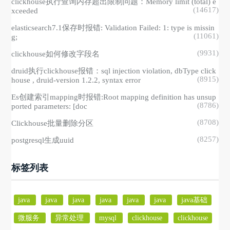
clickhouse执行查询内存超出限制问题：Memory limit (total) e
(14617)
xceeded
elasticsearch7.1保存时报错: Validation Failed: 1: type is missin
(11061)
g;
(9931)
clickhouse如何修改字段名
druid执行clickhouse报错：sql injection violation, dbType click
(8915)
house , druid-version 1.2.2, syntax error
Es创建索引mapping时报错:Root mapping definition has unsup
(8786)
ported parameters: [doc
(8708)
Clickhouse批量删除分区
(8257)
postgresql生成uuid
标签列表
java
java
java
java
java
java
java基础
微服务
异常处理
mysql
clickhouse
clickhouse