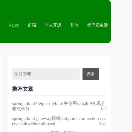
Nginx
前端
个人开源
其他
程序员生活
推荐文章
spring cloud+feign+mybatis中使用seata0.9实现分
(7)
布式事务
spring cloud gateway报错Only one connection rec
(82)
eive subscriber allowed