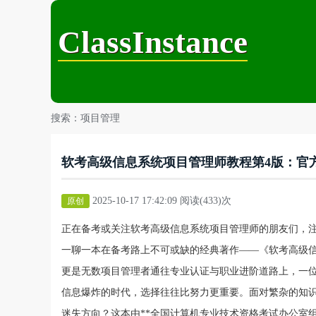
ClassInstance
搜索：项目管理
软考高级信息系统项目管理师教程第4版：官
2025-10-17 17:42:09 阅读(433)次
原创
正在备考或关注软考高级信息系统项目管理师的朋友们，注
一聊一本在备考路上不可或缺的经典著作——《软考高级信
更是无数项目管理者通往专业认证与职业进阶道路上，一位沉稳
信息爆炸的时代，选择往往比努力更重要。面对繁杂的知
迷失方向？这本由**全国计算机专业技术资格考试办公室组