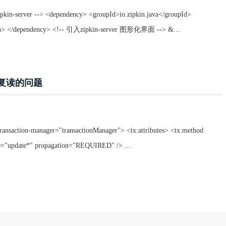
rver --> <dependency> <groupId>io.zipkin.java</groupId>
ersion> </dependency> <!-- 引入zipkin-server 图形化界面 --> &...
重复读的问题
ion-manager="transactionManager"> <tx:attributes> <tx:method
="update*" propagation="REQUIRED" /> ...