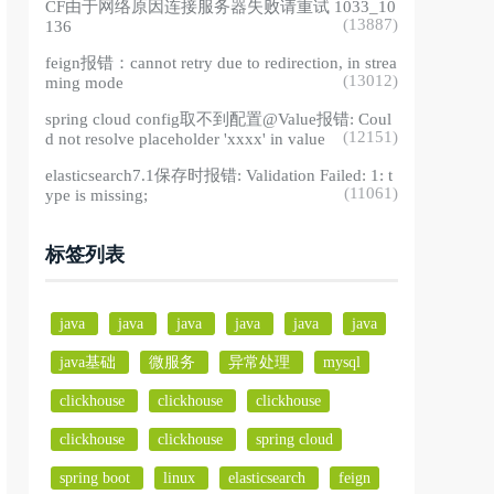
CF由于网络原因连接服务器失败请重试 1033_10
(13887)
136
feign报错：cannot retry due to redirection, in strea
(13012)
ming mode
spring cloud config取不到配置@Value报错: Coul
(12151)
d not resolve placeholder 'xxxx' in value
elasticsearch7.1保存时报错: Validation Failed: 1: t
(11061)
ype is missing;
标签列表
java
java
java
java
java
java
java基础
微服务
异常处理
mysql
clickhouse
clickhouse
clickhouse
clickhouse
clickhouse
spring cloud
spring boot
linux
elasticsearch
feign