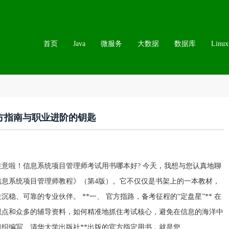
首页
Java
微服务
大数据
数据库
Linux
方指南与职业进阶的钥匙
意啦！信息系统项目管理师考试用书哪本好? 今天，我想与您认真地聊
息系统项目管理师教程》（第4版）。它不仅仅是书架上的一本教材，
、可靠的专业伙伴。 **一、 官方指路，备考征程的“定盘星”** 在
识点和众多的辅导资料，如何精准地抓住考试核心，避免在信息的海洋中
织编写、清华大学出版社**出版的官方指定用书，就是您...