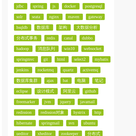
jdbc
spring
js
docker
postgresql
solr
seata
nginx
maven
gateway
hsqldb
数据库
架构
大数据分析
分布式事务
redis
canal
dubbo
hadoop
消息队列
win10
websocket
springmvc
git
html
select2
mybatis
jenkins
rocketmq
quartz
activemq
数据库集群
ajax
bat
电脑
笔记
eclipse
设计模式
阿里云
github
freemarker
jvm
jquery
javamail
redission
redission对象
hystrix
http
hibernate
springmail
svn
ubuntu
ueditor
xheditor
zookeeper
分布式